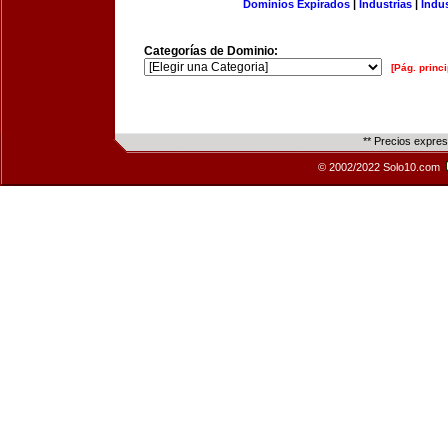
Dominios Expirados
|
Industrias
|
Indu
Categorías de Dominio:
[Pág. princi
** Precios expre
© 2002/2022 Solo10.com