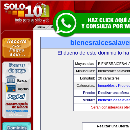
bienesraicesalav
El dueño de este dominio lo ha
Mayusculas:
BIENESRAICESAL
Minusculas:
bienesraicesalaven
Longitud:
20 caracteres
Categorias:
Inmuebles y Propie
Precio:
Realizar una oferta
Visitar!
bienesraicesalave
Serán consideradas ofer
Realizar una Oferta