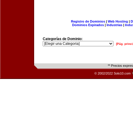
Registro de Dominios
|
Web Hosting
|
D
Dominios Expirados
|
Industrias
|
Indu
Categorías de Dominio:
[Pág. princi
** Precios expre
© 2002/2022 Solo10.com