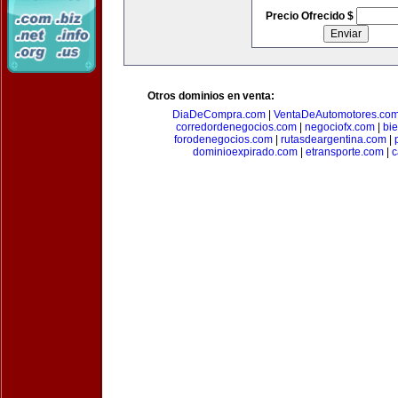
Precio Ofrecido $
Otros dominios en venta:
DiaDeCompra.com
|
VentaDeAutomotores.co
corredordenegocios.com
|
negociofx.com
|
bi
forodenegocios.com
|
rutasdeargentina.com
|
dominioexpirado.com
|
etransporte.com
|
c