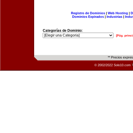
Registro de Dominios
|
Web Hosting
|
D
Dominios Expirados
|
Industrias
|
Indu
Categorías de Dominio:
[Pág. princi
** Precios expre
© 2002/2022 Solo10.com