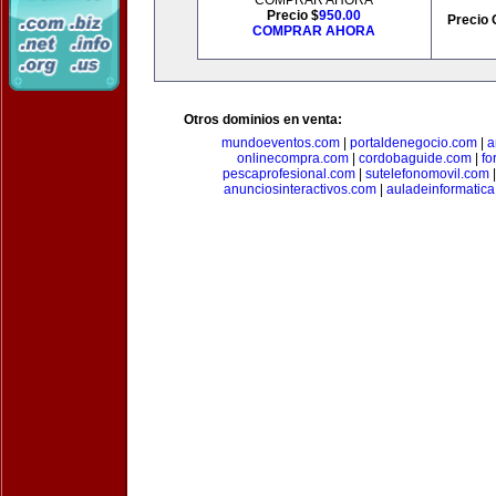
COMPRAR AHORA
Precio $
950.00
Precio 
COMPRAR AHORA
Otros dominios en venta:
mundoeventos.com
|
portaldenegocio.com
|
a
onlinecompra.com
|
cordobaguide.com
|
fo
pescaprofesional.com
|
sutelefonomovil.com
anunciosinteractivos.com
|
auladeinformatic