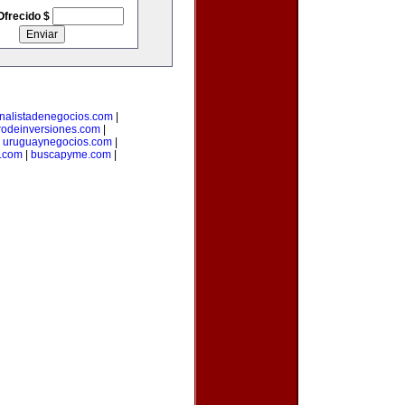
Ofrecido $
nalistadenegocios.com
|
rodeinversiones.com
|
|
uruguaynegocios.com
|
a.com
|
buscapyme.com
|