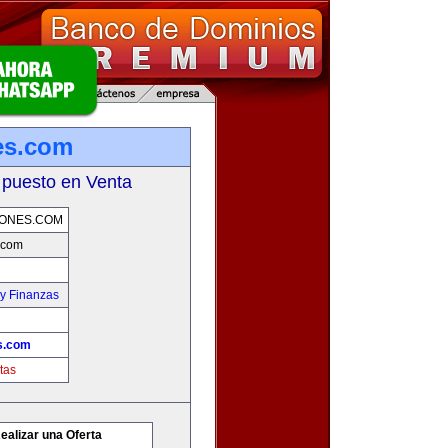
es.com
 puesto en Venta
IONES.COM
.com
y Finanzas
s.com
tas
ealizar una Oferta