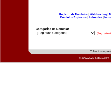
Registro de Dominios
|
Web Hosting
|
D
Dominios Expirados
|
Industrias
|
Indu
Categorías de Dominio:
[Pág. princi
** Precios expre
© 2002/2022 Solo10.com