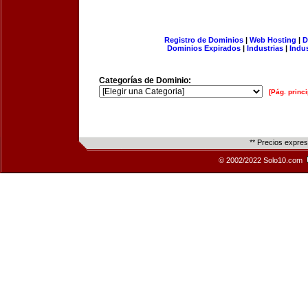
Registro de Dominios
|
Web Hosting
|
D
Dominios Expirados
|
Industrias
|
Indu
Categorías de Dominio:
[Pág. princi
** Precios expre
© 2002/2022 Solo10.com