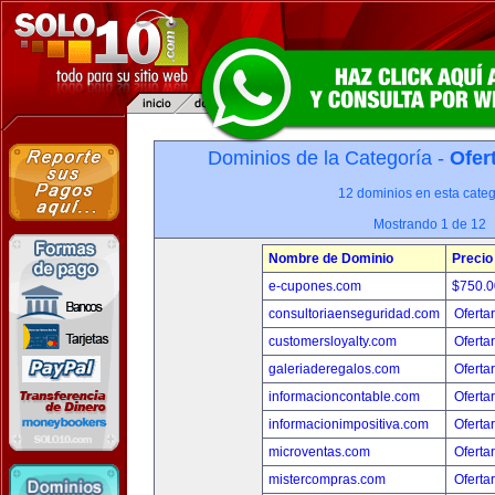
Dominios de la Categoría -
Ofer
12 dominios en esta categ
Mostrando 1 de 12
Nombre de Dominio
Precio
e-cupones.com
$750.
consultoriaenseguridad.com
Oferta
customersloyalty.com
Oferta
galeriaderegalos.com
Oferta
informacioncontable.com
Oferta
informacionimpositiva.com
Oferta
microventas.com
Oferta
mistercompras.com
Oferta